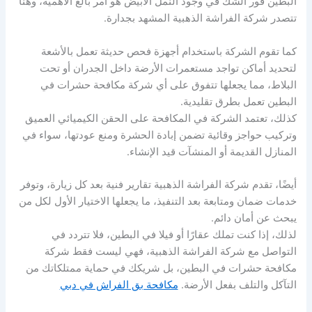
البطين فور الشك في وجود النمل الأبيض هو أمر بالغ الأهمية، وهنا
تتصدر شركة الفراشة الذهبية المشهد بجدارة.
كما تقوم الشركة باستخدام أجهزة فحص حديثة تعمل بالأشعة
لتحديد أماكن تواجد مستعمرات الأرضة داخل الجدران أو تحت
البلاط، مما يجعلها تتفوق على أي شركة مكافحة حشرات في
البطين تعمل بطرق تقليدية.
كذلك، تعتمد الشركة في المكافحة على الحقن الكيميائي العميق
وتركيب حواجز وقائية تضمن إبادة الحشرة ومنع عودتها، سواء في
المنازل القديمة أو المنشآت قيد الإنشاء.
أيضًا، تقدم شركة الفراشة الذهبية تقارير فنية بعد كل زيارة، وتوفر
خدمات ضمان ومتابعة بعد التنفيذ، ما يجعلها الاختيار الأول لكل من
يبحث عن أمان دائم.
لذلك، إذا كنت تملك عقارًا أو فيلا في البطين، فلا تتردد في
التواصل مع شركة الفراشة الذهبية، فهي ليست فقط شركة
مكافحة حشرات في البطين، بل شريكك في حماية ممتلكاتك من
التآكل والتلف بفعل الأرضة.
مكافحة بق الفراش في دبي